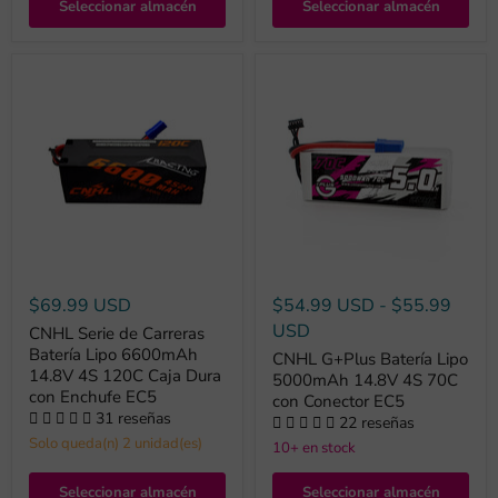
Seleccionar almacén
Seleccionar almacén
$69.99 USD
$54.99 USD
-
$55.99
USD
CNHL Serie de Carreras
Batería Lipo 6600mAh
CNHL G+Plus Batería Lipo
14.8V 4S 120C Caja Dura
5000mAh 14.8V 4S 70C
con Enchufe EC5
con Conector EC5
31 reseñas
22 reseñas
Solo queda(n) 2 unidad(es)
10+ en stock
Seleccionar almacén
Seleccionar almacén