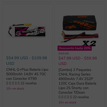
Descuento hasta
20
%
Precio
$59.98
original
$54.99 USD
-
$109.98
$47.98 USD
-
$59.98
USD
USD
CNHL G+Plus Batería Lipo
[Combo] 2 Paquetes
5000mAh 14.8V 4S 70C
CNHL Racing Series
con Conector XT90
4900mAh 7.4V 2S2P
22 reseñas
120C Caja Dura Batería
Lipo 2S Shorty con
10+ en stock
Conector T/Dean
22 reseñas
10+ en stock