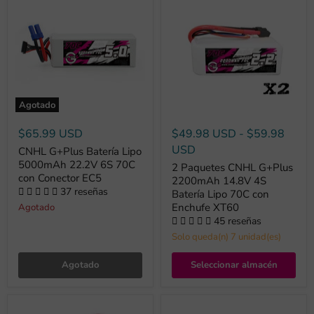
Agotado
$65.99 USD
$49.98 USD
-
$59.98
USD
CNHL G+Plus Batería Lipo
5000mAh 22.2V 6S 70C
2 Paquetes CNHL G+Plus
con Conector EC5
2200mAh 14.8V 4S
37 reseñas
Batería Lipo 70C con
Enchufe XT60
Agotado
45 reseñas
Solo queda(n) 7 unidad(es)
Agotado
Seleccionar almacén