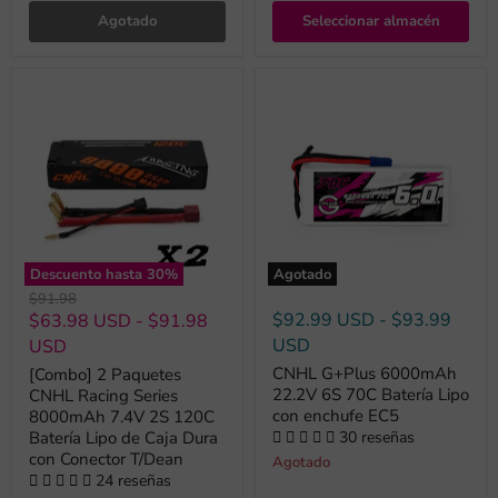
Agotado
Seleccionar almacén
Descuento hasta
30
%
Agotado
Precio
$91.98
original
$92.99 USD
-
$93.99
$63.98 USD
-
$91.98
USD
USD
CNHL G+Plus 6000mAh
[Combo] 2 Paquetes
22.2V 6S 70C Batería Lipo
CNHL Racing Series
con enchufe EC5
8000mAh 7.4V 2S 120C
Batería Lipo de Caja Dura
30 reseñas
con Conector T/Dean
Agotado
24 reseñas