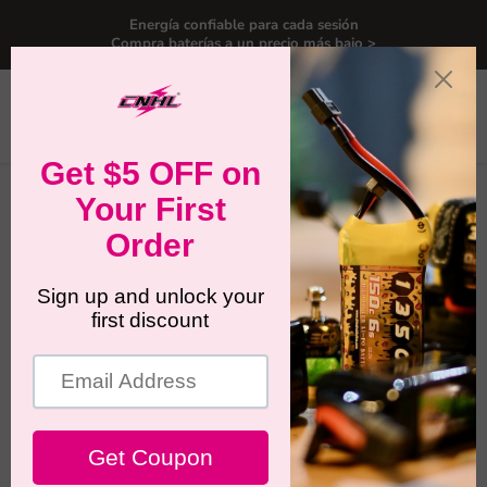
Energía confiable para cada sesión
Compra baterías a un precio más bajo >
Menú
Ver
Buscar
carrit
Inicio
Batería LiPo para coches RC Redcat
Batería LiPo para coches RC
Redcat
Las baterías CNHL LiPo para coches RC Redcat cubren
configuraciones comunes de potencia 2S, 3S, 4S y 6S para
crawlers, lowriders, mini trucks, bashers y vehículos de trail
a escala. Esta colección está diseñada como un punto de
partida general para baterías Redcat, ayudándote a