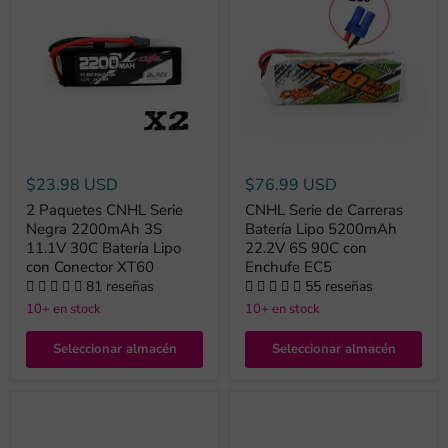
$23.98 USD
$76.99 USD
2 Paquetes CNHL Serie
CNHL Serie de Carreras
Negra 2200mAh 3S
Batería Lipo 5200mAh
11.1V 30C Batería Lipo
22.2V 6S 90C con
con Conector XT60
Enchufe EC5
81 reseñas
55 reseñas
10+ en stock
10+ en stock
Seleccionar almacén
Seleccionar almacén