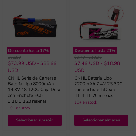
Descuento hasta
17
%
Descuento hasta
21
%
Precio
Precio
Precio
$88.99
$9.49
-
$18.98
original
original
original
$73.99 USD
-
$88.99
$7.49 USD
-
$18.98
USD
USD
CNHL Serie de Carreras
CNHL Batería Lipo
Batería Lipo 8000mAh
2200mAh 7.4V 2S 30C
14.8V 4S 120C Caja Dura
con enchufe T/Dean
con Enchufe EC5
20 reseñas
28 reseñas
10+ en stock
10+ en stock
Seleccionar almacén
Seleccionar almacén