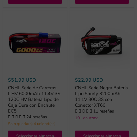
$51.99 USD
$22.99 USD
CNHL Serie de Carreras
CNHL Serie Negra Batería
LiHV 6000mAh 11.4V 3S
Lipo Shorty 3200mAh
120C HV Batería Lipo de
11.1V 30C 3S con
Caja Dura con Enchufe
Conector XT60
EC5
11 reseñas
24 reseñas
10+ en stock
Solo queda(n) 4 unidad(es)
Seleccionar almacén
Seleccionar almacén