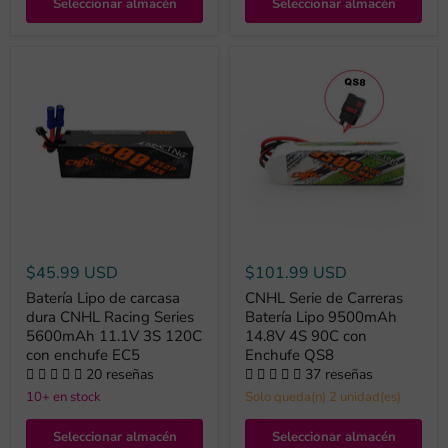
Seleccionar almacén
Seleccionar almacén
$45.99 USD
$101.99 USD
Batería Lipo de carcasa
CNHL Serie de Carreras
dura CNHL Racing Series
Batería Lipo 9500mAh
5600mAh 11.1V 3S 120C
14.8V 4S 90C con
con enchufe EC5
Enchufe QS8
20 reseñas
37 reseñas
10+ en stock
Solo queda(n) 2 unidad(es)
Seleccionar almacén
Seleccionar almacén