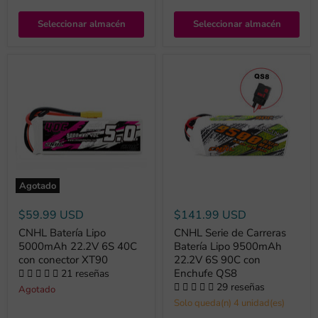
Seleccionar almacén
Seleccionar almacén
Agotado
$59.99 USD
$141.99 USD
CNHL Batería Lipo
CNHL Serie de Carreras
5000mAh 22.2V 6S 40C
Batería Lipo 9500mAh
con conector XT90
22.2V 6S 90C con
Enchufe QS8
21 reseñas
29 reseñas
Agotado
Solo queda(n) 4 unidad(es)