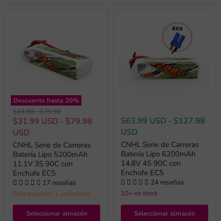
Descuento hasta
20
%
Precio
Precio
$39.99
-
$79.98
original
original
$63.99 USD
-
$127.98
$31.99 USD
-
$79.98
USD
USD
CNHL Serie de Carreras
CNHL Serie de Carreras
Batería Lipo 6200mAh
Batería Lipo 5200mAh
14.8V 4S 90C con
11.1V 3S 90C con
Enchufe EC5
Enchufe EC5
24 reseñas
17 reseñas
10+ en stock
Solo queda(n) 1 unidad(es)
Seleccionar almacén
Seleccionar almacén