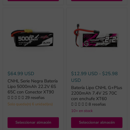
$64.99 USD
$12.99 USD
-
$25.98
USD
CNHL Serie Negra Batería
Lipo 5000mAh 22.2V 6S
Batería Lipo CNHL G+Plus
65C con Conector XT90
2200mAh 7.4V 2S 70C
29 reseñas
con enchufe XT60
8 reseñas
Solo queda(n) 6 unidad(es)
10+ en stock
Seleccionar almacén
Seleccionar almacén