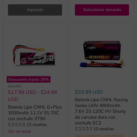
Agotado
Seleccionar almacén
Descuento hasta
28
%
Precio
$24.99
original
$33.99 USD
$17.99 USD
-
$24.99
USD
Batería Lipo CNHL Racing
Series LiHV 4900mAh
Batería Lipo CNHL G+Plus
7.6V 2S 120C HV Shorty
3000mAh 11.1V 3S 70C
de carcasa dura con
con enchufe XT90
enchufe EC3
13 reseñas
10 reseñas
10+ en stock
Solo queda(n) 1 unidad(es)