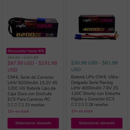
Descuento hasta
8
%
Precio
Precio
$95.99
-
$191.98
original
original
$30.99 USD
-
$61.98
$87.99 USD
-
$191.98
USD
USD
Batería LiPo CNHL Ultra-
CNHL Serie de Carreras
Delgada Serie Racing
LIHV 8200mAh 15.2V 4S
LiHV 4000mAh 7.6V 2S
120C HV Batería Lipo de
120C Shorty con Estuche
Caja Dura con Enchufe
Rígido y Conector EC3
EC5 Para Carreras RC
28 reseñas
23 reseñas
10+ en stock
10+ en stock
Seleccionar almacén
Seleccionar almacén