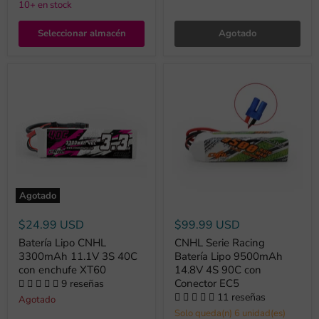
10+ en stock
Seleccionar almacén
Agotado
Agotado
$24.99 USD
$99.99 USD
Batería Lipo CNHL
CNHL Serie Racing
3300mAh 11.1V 3S 40C
Batería Lipo 9500mAh
con enchufe XT60
14.8V 4S 90C con
Conector EC5
9 reseñas
11 reseñas
Agotado
Solo queda(n) 6 unidad(es)