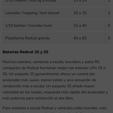
1/10 crawler / trail rig a escala
2S a 3S
22
Lowrider / hopping / bed dancer
2S a 3S
22
1/10 basher / monster truck
2S a 4S
50
Plataforma Redcat grande
4S a 6S
50
Baterías Redcat 2S y 3S
Muchos crawlers, camiones a escala, lowriders y autos RC
compactos de Redcat funcionan mejor con baterías LiPo 2S o
3S. Un paquete 2S generalmente ofrece un control del
acelerador más suave, menor estrés y una sensación de
conducción más a escala. Un paquete 3S añade mayor
velocidad en las ruedas, respuesta más rápida del acelerador y
más potencia para conducción al aire libre.
Para modelos a escala Redcat y vehículos estilo lowrider, más