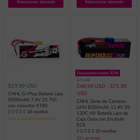
Seleccionar almacén
Seleccionar almacén
Descuento hasta
32
%
Precio
$71.99
original
$23.99 USD
$48.99 USD
-
$71.99
USD
CNHL G+Plus Batería Lipo
5000mAh 7.4V 2S 70C
CNHL Serie de Carreras
con conector XT90
LiHV 8200mAh 11.4V 3S
18 reseñas
120C HV Batería Lipo de
Caja Dura con Enchufe
Solo queda(n) 9 unidad(es)
EC5
20 reseñas
10+ en stock