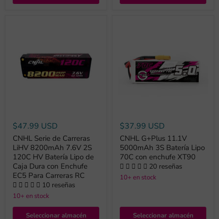
$47.99 USD
$37.99 USD
CNHL Serie de Carreras
CNHL G+Plus 11.1V
LiHV 8200mAh 7.6V 2S
5000mAh 3S Batería Lipo
120C HV Batería Lipo de
70C con enchufe XT90
Caja Dura con Enchufe
20 reseñas
EC5 Para Carreras RC
10+ en stock
10 reseñas
10+ en stock
Seleccionar almacén
Seleccionar almacén