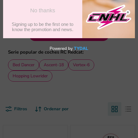
comparar voltaje, capacidad, estilo de conector y tamaño
de batería antes de elegir una configuración específica para
tu modelo.
READ FULL BATTERY GUIDE
Serie popular de coches RC Redcat:
Bed Dancer
Ascent-18
Vertex-6
Hopping Lowrider
Filtros
Ordenar por