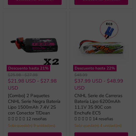
Descuento hasta
21
%
Descuento hasta
22
%
Precio
Precio
Precio
$25.98
-
$27.98
$48.99
original
original
original
$21.98 USD
-
$27.98
$37.99 USD
-
$48.99
USD
USD
[Combo] 2 Paquetes
CNHL Serie de Carreras
CNHL Serie Negra Batería
Batería Lipo 6200mAh
Lipo 1500mAh 7.4V 2S
11.1V 3S 90C con
con Conector T/Dean
Enchufe EC5
12 reseñas
14 reseñas
Solo queda(n) 9 unidad(es)
Solo queda(n) 4 unidad(es)