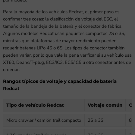
Para la mayoría de los vehículos Redcat, el primer paso es
confirmar tres cosas: la clasificación de voltaje del ESC, el
tamaño de la bandeja de la batería y el conector de fábrica.
Algunos modelos Redcat usan paquetes compactos 2S o 3S,
mientras que plataformas de mayor rendimiento pueden
requerir baterías LiPo 4S o 6S. Los tipos de conector también
pueden variar, por lo que vale la pena verificar si su vehículo usa
XT60, Deans/T-plug, EC3/IC3, EC5/IC5 u otro conector antes de
ordenar.
Rangos típicos de voltaje y capacidad de batería
Redcat
Tipo de vehículo Redcat
Voltaje común
Ca
Micro crawler / camión trail compacto
2S a 3S
80