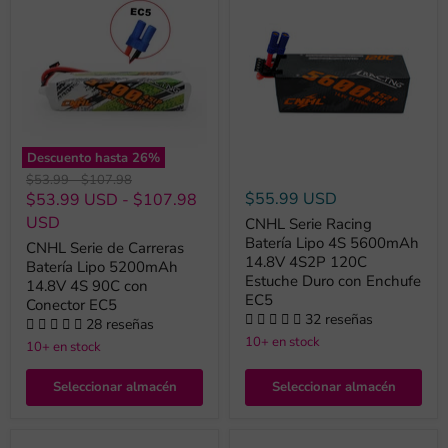
Descuento hasta
26
%
Precio
Precio
$53.99
-
$107.98
original
original
$55.99 USD
$53.99 USD
-
$107.98
USD
CNHL Serie Racing
Batería Lipo 4S 5600mAh
CNHL Serie de Carreras
14.8V 4S2P 120C
Batería Lipo 5200mAh
Estuche Duro con Enchufe
14.8V 4S 90C con
EC5
Conector EC5
32 reseñas
28 reseñas
10+ en stock
10+ en stock
Seleccionar almacén
Seleccionar almacén