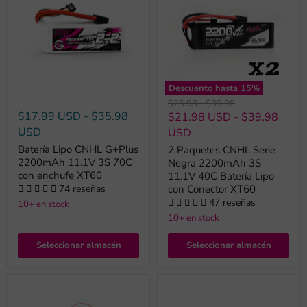
Descuento hasta
15
%
Precio
Precio
$25.98
-
$39.98
original
original
$17.99 USD
-
$35.98
$21.98 USD
-
$39.98
USD
USD
Batería Lipo CNHL G+Plus
2 Paquetes CNHL Serie
2200mAh 11.1V 3S 70C
Negra 2200mAh 3S
con enchufe XT60
11.1V 40C Batería Lipo
74 reseñas
con Conector XT60
47 reseñas
10+ en stock
10+ en stock
Seleccionar almacén
Seleccionar almacén