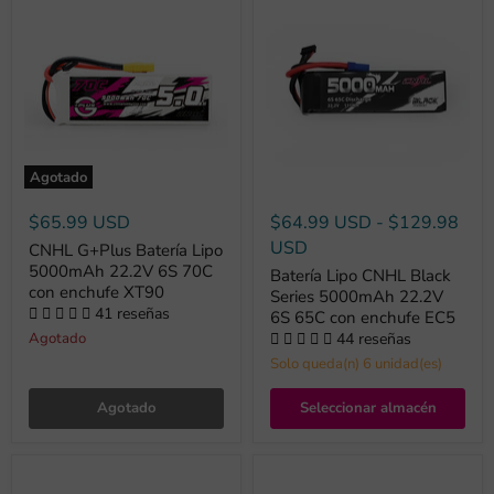
Agotado
$65.99 USD
$64.99 USD
-
$129.98
USD
CNHL G+Plus Batería Lipo
5000mAh 22.2V 6S 70C
Batería Lipo CNHL Black
con enchufe XT90
Series 5000mAh 22.2V
41 reseñas
6S 65C con enchufe EC5
44 reseñas
Agotado
Solo queda(n) 6 unidad(es)
Agotado
Seleccionar almacén