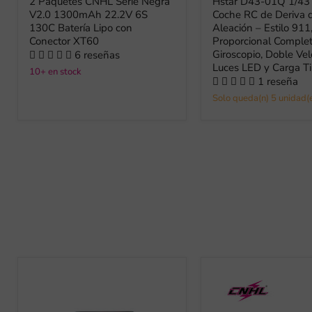
2 Paquetes CNHL Serie Negra
Hstar D43-01Q 1/4
V2.0 1300mAh 22.2V 6S
Coche RC de Deriva 
130C Batería Lipo con
Aleación – Estilo 911
Conector XT60
Proporcional Complet
Giroscopio, Doble Vel
6 reseñas
Luces LED y Carga T
10+ en stock
1 reseña
Solo queda(n) 5 unidad(