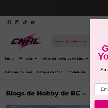
Encuéntranos
Encuéntranos
Encuéntranos
Encuéntranos
en
en
en
en
Facebook
Instagram
TikTok
YouTube
Todas las categorías
Inicio
Almacén
Todas las baterías de Lipo
Baterías
Baterías de UAV
Baterías RX/TX
Modelos RC
Acceso
Blogs de Hobby de RC
RSS