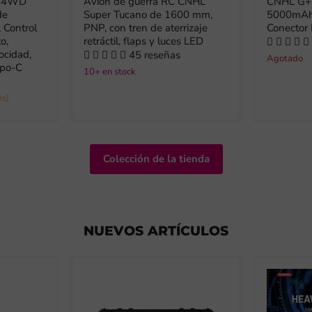
3 4WD
Avión de guerra RC CNHL
CNHL G+P
de
Super Tucano de 1600 mm,
5000mAh 
, Control
PNP, con tren de aterrizaje
Conector
o,
retráctil, flaps y luces LED
ocidad,
45 reseñas
Agotado
ipo-C
10+ en stock
es)
Colección de la tienda
NUEVOS ARTÍCULOS