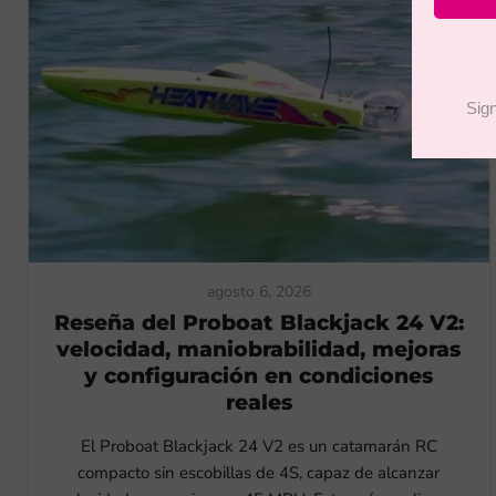
agosto 6, 2026
Reseña del Proboat Blackjack 24 V2:
velocidad, maniobrabilidad, mejoras
y configuración en condiciones
reales
El Proboat Blackjack 24 V2 es un catamarán RC
compacto sin escobillas de 4S, capaz de alcanzar