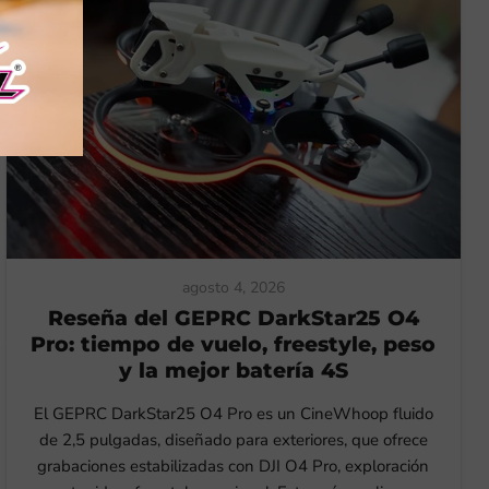
agosto 4, 2026
Reseña del GEPRC DarkStar25 O4
Pro: tiempo de vuelo, freestyle, peso
y la mejor batería 4S
El GEPRC DarkStar25 O4 Pro es un CineWhoop fluido
de 2,5 pulgadas, diseñado para exteriores, que ofrece
grabaciones estabilizadas con DJI O4 Pro, exploración