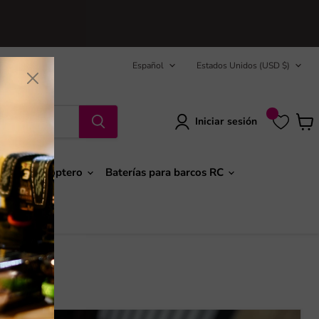
Idioma
País
Español
Estados Unidos
(USD $)
Iniciar sesión
Ver
carri
ión y Helicóptero
Baterías para barcos RC