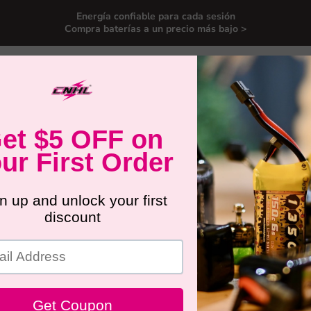
Energía confiable para cada sesión
Compra baterías a un precio más bajo >
 para drones FPV
Baterías para coches RC
Baterías de Av
rios
Nuevos Productos
Oferta