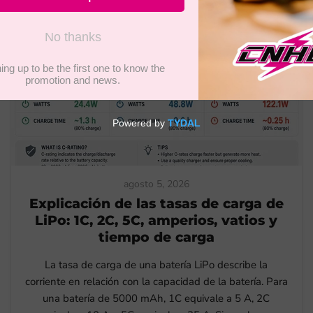
agosto 5, 2026
Explicación de las tasas de carga de
LiPo: 1C, 2C, 5C, amperios, vatios y
tiempo de carga
La tasa de carga de una batería LiPo describe la
corriente en relación con la capacidad de la batería. Para
una batería de 5000 mAh, 1C equivale a 5 A, 2C