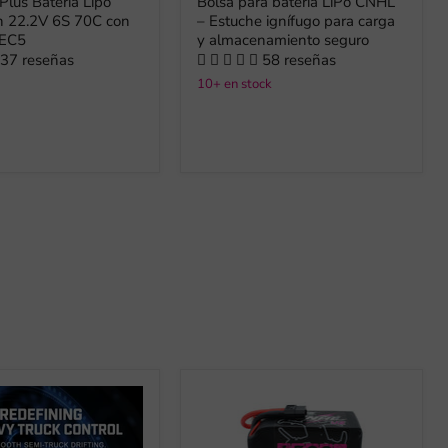
lus Batería Lipo
Bolsa para batería LiPo CNHL
22.2V 6S 70C con
– Estuche ignífugo para carga
 EC5
y almacenamiento seguro
37 reseñas
58 reseñas
10+ en stock