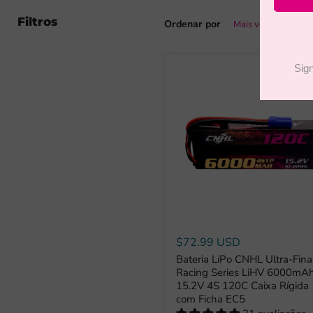
Filtros
Ordenar por
$72.99 USD
Bateria LiPo CNHL Ultra-Fina
Racing Series LiHV 6000mA
15.2V 4S 120C Caixa Rígida
com Ficha EC5