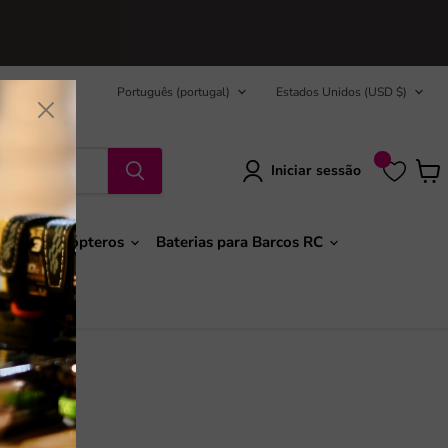
Idioma
País
Português (portugal)
Estados Unidos
(USD $)
Iniciar sessão
Ver
carr
ões e Helicópteros
Baterias para Barcos RC
ot