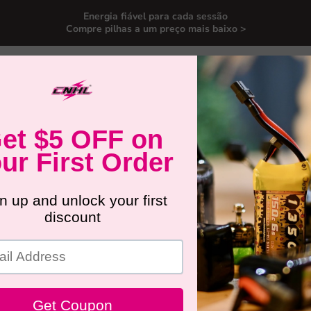
Energia fiável para cada sessão
Compre pilhas a um preço mais baixo >
ra Drones FPV
Baterias para Carros RC
Baterias para Avi
sórios
Novos Produtos
Promoção
ateria Lipo Para 1/10 Traxxas Bigfo