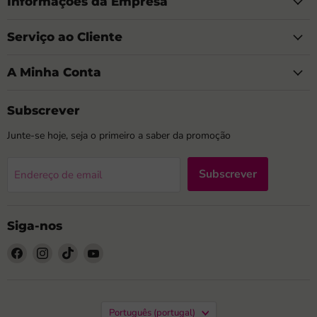
Informações da Empresa
Serviço ao Cliente
A Minha Conta
Subscrever
Junte-se hoje, seja o primeiro a saber da promoção
Subscrever
Endereço de email
Siga-nos
Encontre-
Encontre-
Encontre-
Encontre-
nos
nos
nos
nos
no
no
no
no
Facebook
Instagram
TikTok
YouTube
Idioma
Português (portugal)