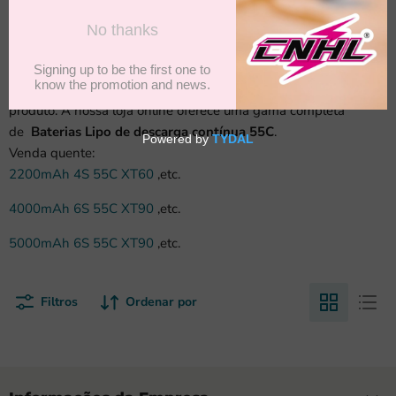
leves para serem mais rápidas. A bateria CNHL RC Lipo oferece
alta densidade de energia, grande potência e é leve, o que é
perfeitamente adequado para modelos RC. CNHL
Baterias
Lipo de descarga contínua 55C
incontáveis títulos de pódio em
todo o mundo provam a qualidade e desempenho do nosso
produto. A nossa loja online oferece uma gama completa
de
Baterias Lipo de descarga contínua 55C
.
Venda quente:
2200mAh 4S 55C XT60
,etc.
4000mAh 6S 55C XT90
,etc.
5000mAh 6S 55C XT90
,etc.
Filtros
Ordenar por