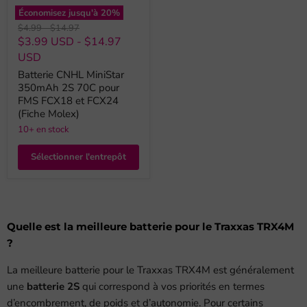
Économisez jusqu'à
20
%
Prix
Prix
$4.99
-
$14.97
original
original
$3.99 USD
-
$14.97
USD
Batterie CNHL MiniStar
350mAh 2S 70C pour
FMS FCX18 et FCX24
(Fiche Molex)
10+ en stock
Sélectionner l'entrepôt
Quelle est la meilleure batterie pour le Traxxas TRX4M
?
La meilleure batterie pour le Traxxas TRX4M est généralement
une
batterie 2S
qui correspond à vos priorités en termes
d’encombrement, de poids et d’autonomie. Pour certains