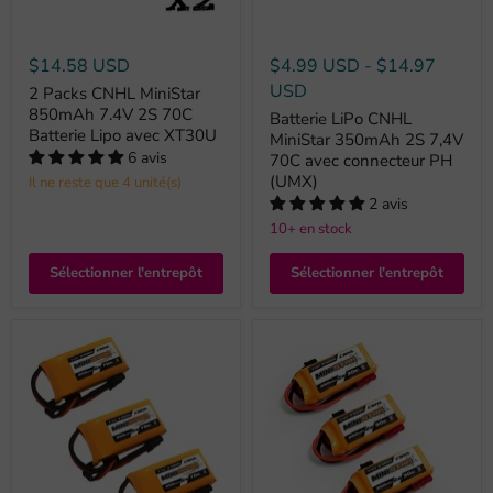
$14.58 USD
$4.99 USD
-
$14.97
USD
2 Packs CNHL MiniStar
850mAh 7.4V 2S 70C
Batterie LiPo CNHL
Batterie Lipo avec XT30U
MiniStar 350mAh 2S 7,4V
6 avis
70C avec connecteur PH
(UMX)
Il ne reste que 4 unité(s)
2 avis
10+ en stock
Sélectionner l'entrepôt
Sélectionner l'entrepôt