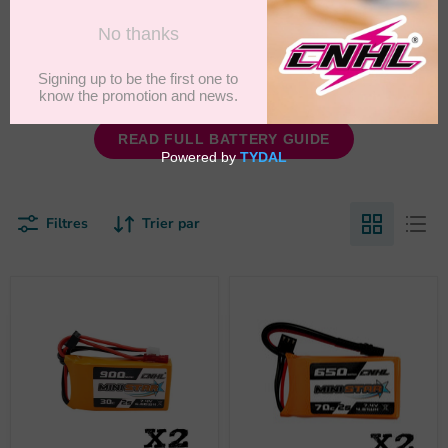
le pack d'origine et commencent à explorer les batteries 2S
du marché secondaire, surtout lorsqu'ils utilisent une
configuration basée sur un adaptateur qui ouvre la porte à
plus de choix de batteries.
READ FULL BATTERY GUIDE
Filtres
Trier par