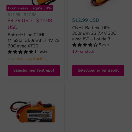
Économisez jusqu'à
30
%
Prix
Prix
$13.99
-
$27.98
original
original
$12.99 USD
$9.79 USD
-
$27.98
USD
CNHL Batterie LiPo
300mAh 2S 7.4V 30C
Batterie Lipo CNHL
avec JST – Lot de 3
MiniStar 350mAh 7,4V 2S
5 avis
70C avec XT30
10+ en stock
11 avis
Il ne reste que 3 unité(s)
Sélectionner l'entrepôt
Sélectionner l'entrepôt