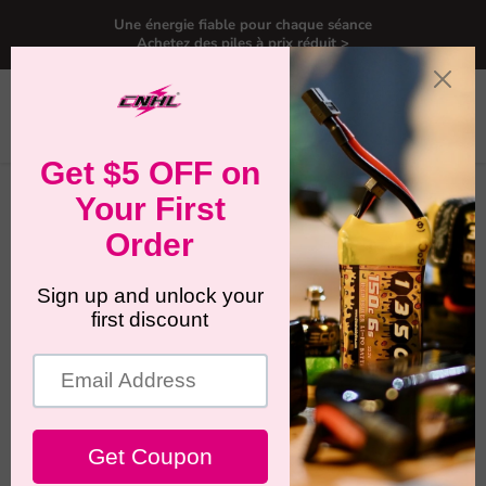
Une énergie fiable pour chaque séance
Achetez des piles à prix réduit >
Menu
Voir
Rechercher
le
panier
Accueil
Meilleure batterie pour Traxxas TRX4M
Meilleure batterie pour Traxxas
TRX4M
Si vous cherchez la meilleure batterie pour Traxxas TRX4M,
la vraie réponse dépend de ce qui compte le plus pour
votre configuration : un ajustement plus facile, un centre de
gravité plus bas ou une autonomie plus longue. En
pratique, de nombreux propriétaires de TRX4M dépassent