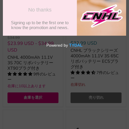
最大
31
%節約
売り切れ
元
$34.99
の
$32.99 USD
$23.99 USD
-
$34.99
価
USD
CNHL ブラックシリーズ
格
4000mAh 11.1V 3S 65C
CNHL 4000mAh 11.1V
リポバッテリー EC5プラ
3S 70C リポバッテリー
グ付き
XT90プラグ付き
7件のレビュ
9件のレビュ
ー
ー
在庫切れ
在庫に10以上あります
倉庫を選択
売り切れ