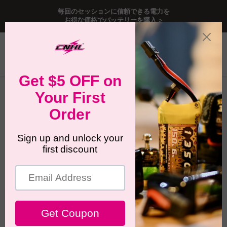
毎回のセッションに信頼できる電力を
お得な価格でバッテリーを購入 >
メ
カ
検
ニ
ー
索
ュ
ト
ー
を
ホーム
Traxxas Bandit VXL用リポバッテリー
見
る
Traxxas Bandit VXL用リポバッテリ
ー
フィルター
並べ替え順