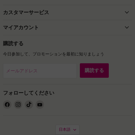
カスタマーサービス
マイアカウント
購読する
今日参加して、プロモーションを最初に知りましょう
購読する
メールアドレス
フォローしてください
Facebook
Instagram
TikTok
YouTube
で
で
で
で
見
見
見
見
つ
つ
つ
つ
言
け
け
け
け
日本語
語