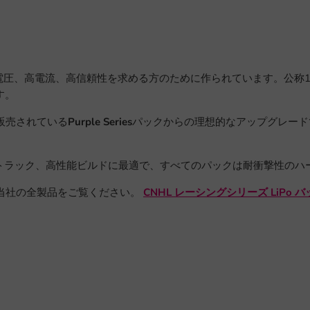
電圧、高電流、高信頼性を求める方のために作られています。公称15
す。
販売されている
Purple Series
パックからの理想的なアップグレード
コーストラック、高性能ビルドに最適で、すべてのパックは耐衝撃性の
当社の全製品をご覧ください。
CNHL レーシングシリーズ LiPo 