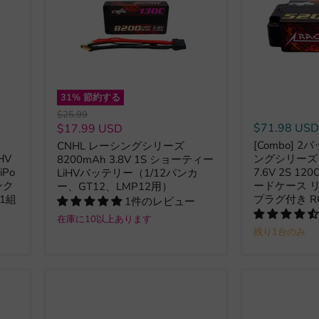
31
% 節約する
元
$25.99
の
現
$71.98 US
$17.99 USD
価
在
[Combo] 2
CNHL レーシングシリーズ
格
HV
ングシリーズ L
8200mAh 3.8V 1S ショーティー
の
Po
7.6V 2S 1
LiHVバッテリー（1/12パンカ
価
ンク
ードケース リ
ー、GT12、LMP12用）
格
1組
プラグ付き 
1件のレビュー
在庫に10以上あります
残り1台のみ