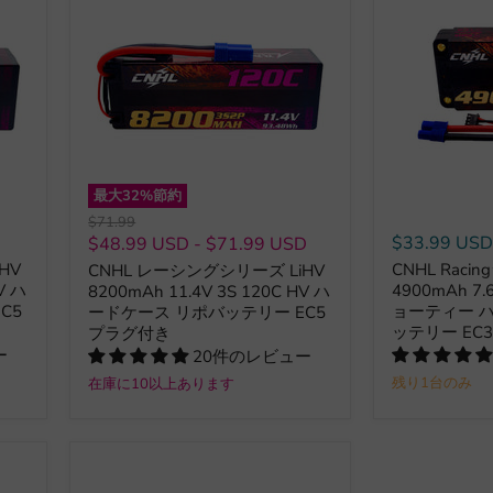
最大
32
%節約
元
$71.99
の
$33.99 US
$48.99 USD
-
$71.99 USD
価
HV
CNHL Raci
CNHL レーシングシリーズ LiHV
格
V ハ
4900mAh 7.
8200mAh 11.4V 3S 120C HV ハ
C5
ョーティー 
ードケース リポバッテリー EC5
ッテリー EC
プラグ付き
ー
20件のレビュー
残り1台のみ
在庫に10以上あります