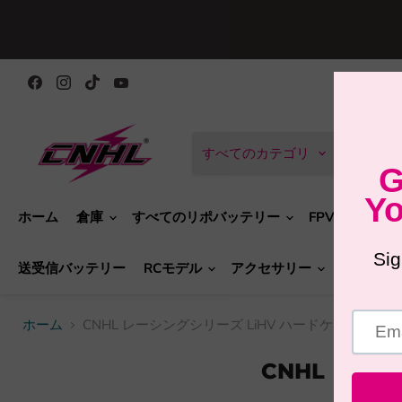
Facebook
Instagram
TikTok
YouTube
で
で
で
で
見
見
見
見
つ
つ
つ
つ
け
け
け
け
て
て
て
て
すべてのカテゴリ
く
く
く
く
だ
だ
だ
だ
さ
さ
さ
さ
い
い
い
い
ホーム
倉庫
すべてのリポバッテリー
FPVドローン
送受信バッテリー
RCモデル
アクセサリー
新製品
ホーム
CNHL レーシングシリーズ LiHV ハードケースバッテ
CNHL レー