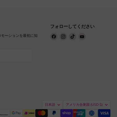
フォローしてください
Facebook
Instagram
TikTok
YouTube
ロモーションを最初に知
で
で
で
で
見
見
見
見
つ
つ
つ
つ
け
け
け
け
て
て
て
て
く
く
く
く
だ
だ
だ
だ
さ
さ
さ
さ
い
い
い
い
言
国
日本語
アメリカ合衆国
(USD $)
語