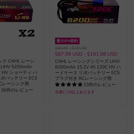
最大
8
%節約
元
元
$95.99
-
$191.98
の
の
D
$87.99 USD
-
$191.98 USD
価
価
パック CNHL レーシ
CNHL レーシングシリーズ LIHV
格
格
iHV 5200mAh
8200mAh 15.2V 4S 120C HV ハ
20C HV ショーティ ハ
ードケース リポバッテリー EC5
ポバッテリー EC3
プラグ付き RCレーシング用
RCレーシング用
23件のレビュー
36件のレビュー
在庫に10以上あります