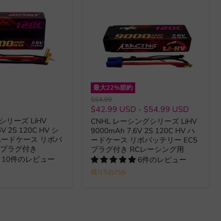
最大
22
%節約
元
$54.99
の
D
$42.99 USD
-
$54.99 USD
価
ngシリーズ LiHV
CNHL レーシングシリーズ LiHV
格
6V 2S 120C HV シ
9000mAh 7.6V 2S 120C HV ハ
ハードケース リポバ
ードケース リポバッテリー EC5
3プラグ付き
プラグ付き RCレーシング用
10件のレビュー
6件のレビュー
残り5台のみ