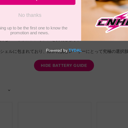
のセットアップを次のレベルへ。4Sパックで15.2V、最大120
なら、すぐにアップグレードを実感できるでしょう。LiHVパッ
力なスロットルレスポンスを実現します。
シェルに包まれており、限界に挑むレーサーにとって究極の選択
HIDE BATTERY GUIDE