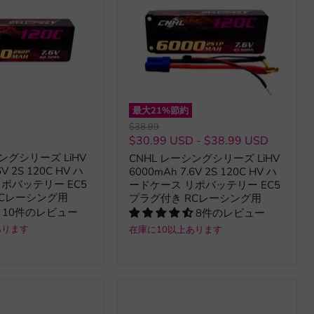
最大
21
%節約
元
$38.99
の
D
$30.99 USD
-
$38.99 USD
価
ングシリーズ LiHV
CNHL レーシングシリーズ LiHV
格
6V 2S 120C HV ハ
6000mAh 7.6V 2S 120C HV ハ
ポバッテリー EC5
ードケース リポバッテリー EC5
RCレーシング用
プラグ付き RCレーシング用
10件のレビュー
8件のレビュー
あります
在庫に10以上あります