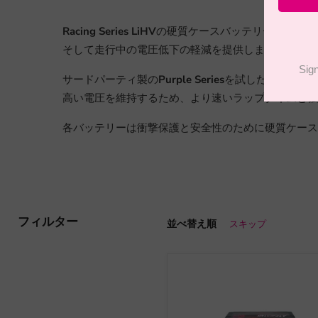
Racing Series LiHV
の硬質ケースバッテリーでRCカー
そして走行中の電圧低下の軽減を提供します。
サードパーティ製の
Purple Series
を試したことがある
高い電圧を維持するため、より速いラップタイムと強
各バッテリーは衝撃保護と安全性のために硬質ケース
フィルター
並べ替え順