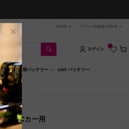
言
国
日本語
アメリカ合衆国
(USD $)
語
ログイン
カ
ー
ト
を
RCボート用バッテリー
UAV バッテリー
見
る
リー RCカー用