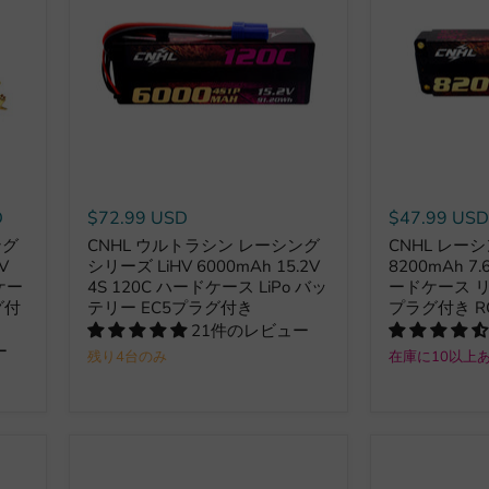
D
$72.99 USD
$47.99 US
ング
CNHL ウルトラシン レーシング
CNHL レーシ
V
シリーズ LiHV 6000mAh 15.2V
8200mAh 7.
ケー
4S 120C ハードケース LiPo バッ
ードケース リ
グ付
テリー EC5プラグ付き
プラグ付き 
21件のレビュー
ー
残り4台のみ
在庫に10以上